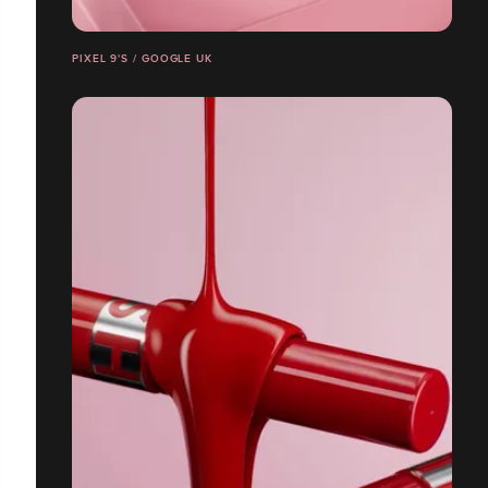
PIXEL 9'S / GOOGLE UK