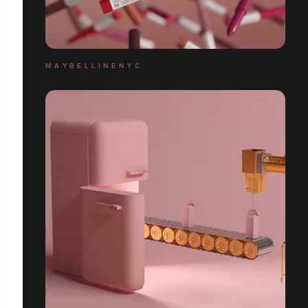
M A Y B E L L I N E N Y C