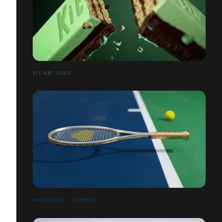
​​​​​​​KIT KAT DUOS
IBM CLOUD + US OPEN