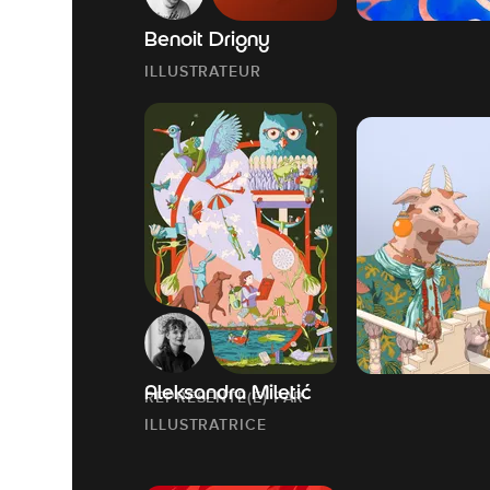
Benoit Drigny
ILLUSTRATEUR
Aleksandra Miletić
REPRESENTÉ(E) PAR
ILLUSTRATRICE