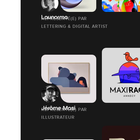
Launorma
REPRESENTÉ(E) PAR
LETTERING & DIGITAL ARTIST
Jérôme Masi
REPRESENTÉ(E) PAR
ILLUSTRATEUR