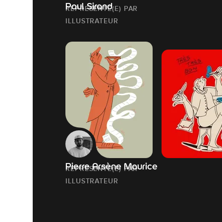
Paul Sirand
REPRESENTÉ(E) PAR
ILLUSTRATEUR
Pierre Arsène Maurice
REPRESENTÉ(E) PAR
ILLUSTRATEUR