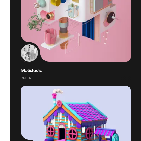
Molistudio
RUBIK