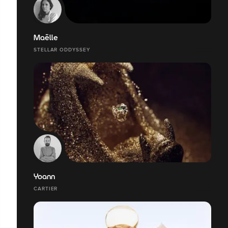
Maëlle
STELLAR ODDYSSEY
Yoann
CARTIER