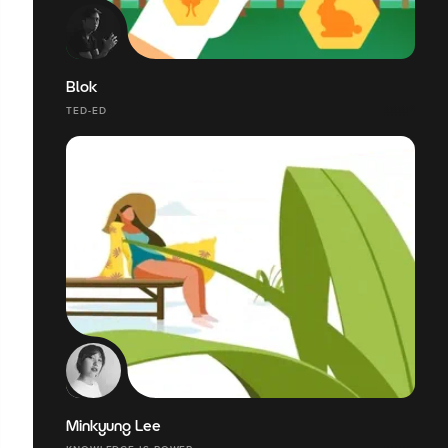
Blok
TED-ED
Minkyung Lee