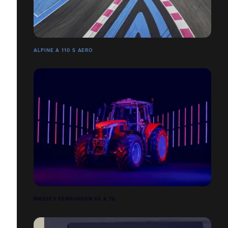
ALPINE A 110 S AERO
MASSEY FERGUSSON 6S & 7S