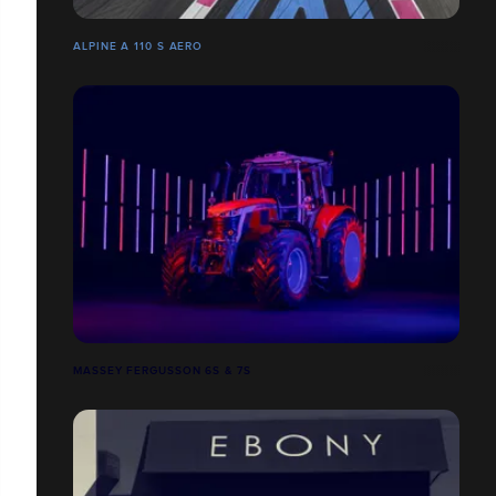
ALPINE A 110 S AERO
MASSEY FERGUSSON 6S & 7S