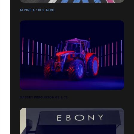
ALPINE A 110 S AERO
MASSEY FERGUSSON 6S & 7S