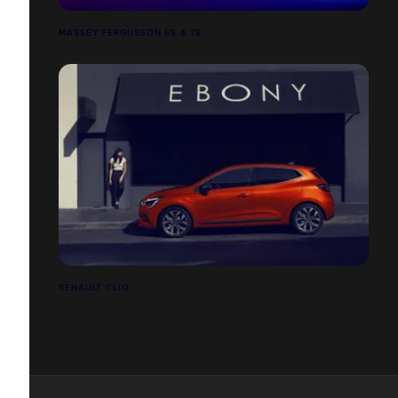
MASSEY FERGUSSON 6S & 7S
RENAULT CLIO