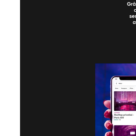
Grâ
se
a