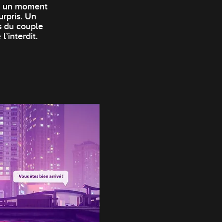
ez un moment
urpris. Un
s du couple
l’interdit.