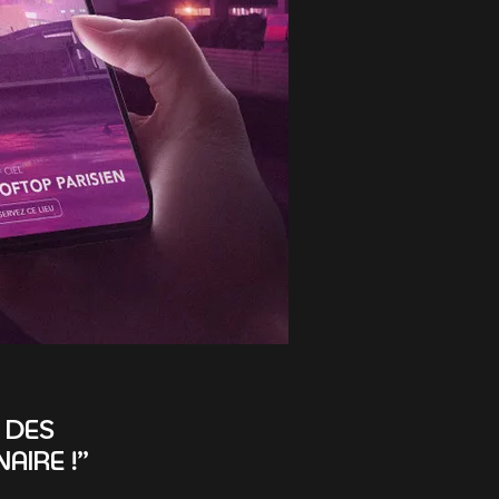
 DES
IRE !”