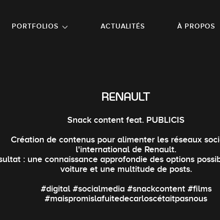
NU PRINCIPAL
ALLER EN BAS DE PAGE
PORTFOLIOS
ACTUALITÉS
À PROPOS
RENAULT
Snack content feat. PUBLICIS
Création de contenus pour alimenter les réseaux soc
l'international de Renault.
sultat : une connaissance approfondie des options possi
voiture et une multitude de posts.
#digital #socialmedia #snackcontent #films
#maispromislafuitedecarloscétaitpasnous