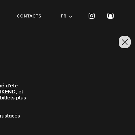
CONTACTS
FR
pé d'été
UIKEND, et
illets plus
rustacés