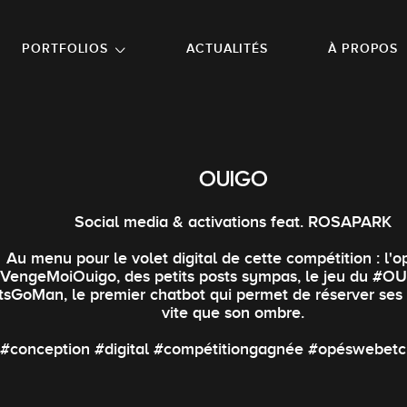
NU PRINCIPAL
ALLER EN BAS DE PAGE
PORTFOLIOS
ACTUALITÉS
À PROPOS
OUIGO
Social media & activations feat. ROSAPARK
Au menu pour le volet digital de cette compétition : l'o
VengeMoiOuigo, des petits posts sympas, le jeu du #O
tsGoMan, le premier chatbot qui permet de réserver ses b
vite que son ombre.
#conception #digital #compétitiongagnée #opéswebetc