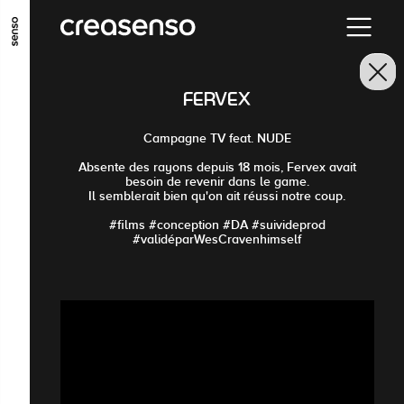
ALLER AU CONTENU PRINCIPAL
ALLER AU MENU PRINCIPAL
FERVEX
ALLER EN BAS DE PAGE
Campagne TV feat. NUDE
Absente des rayons depuis 18 mois, Fervex avait
besoin de revenir dans le game.
Il semblerait bien qu'on ait réussi notre coup.
#films #conception #DA #suivideprod
#validéparWesCravenhimself