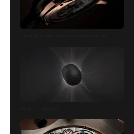
JAEGER LECOULTRE - WATCHES & WONDERS - FILMS
DEVIALET - PHANTOM II