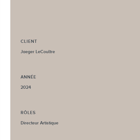
CLIENT
Jaeger LeCoultre
ANNÉE
2024
RÔLES
Directeur Artistique