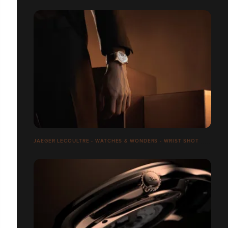
JAEGER LECOULTRE - WATCHES & WONDERS - WRIST SHOT