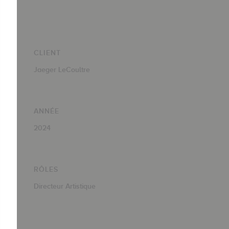
CLIENT
Jaeger LeCoultre
ANNÉE
2024
RÔLES
Directeur Artistique