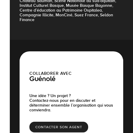
Château Sauman, Scène Nationale du sud-aquitain,
Institut Culturel Basque, Musée Basque Bayonne,
Centre d’éducation au Patrimoine Ospitalea,
Compagnie Illicite, MonCiné, Suez France, Seldon
Finance
COLLABORER AVEC
Guénolé
Une idée ? Un projet ?
Contactez-nous pour en discuter et
déterminer ensemble l’organisation qui vous
conviendra.
CONTACTER SON AGENT