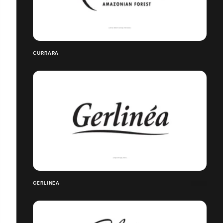
CURRARA
GERLINÉA