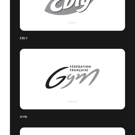
EBLY
GYM