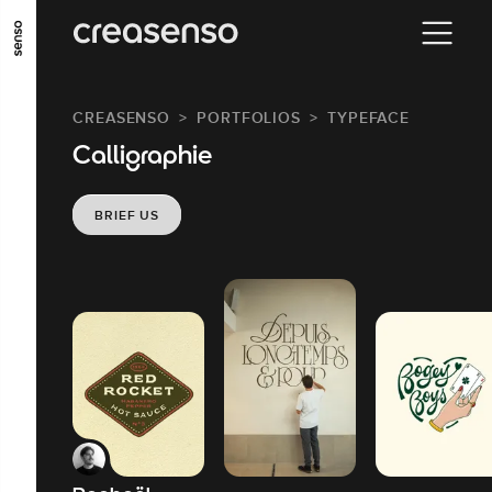
GO TO MAIN CONTENT
GO TO MAIN MENU
GO TO FOOTER
CREASENSO
PORTFOLIOS
TYPEFACE
Calligraphie
BRIEF US