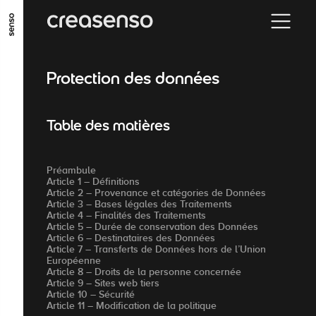
GO TO MAIN CONTENT
GO TO MAIN MENU
GO TO FOOTER
Protection des données
Table des matières
Préambule
Article 1 – Définitions
Article 2 – Provenance et catégories de Données
Article 3 – Bases légales des Traitements
Article 4 – Finalités des Traitements
Article 5 – Durée de conservation des Données
Article 6 – Destinataires des Données
Article 7 – Transferts de Données hors de l’Union
Européenne
Article 8 – Droits de la personne concernée
Article 9 – Sites web tiers
Article 10 – Sécurité
Article 11 – Modification de la politique