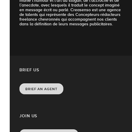
manie l’humour et l’art du slogan, de l’accroche et de
l’anecdote, avec lesquels il traduit le concept imaginé
en message écrit ou parlé. Creasenso est une agence
de talents qui représente des Concepteurs-rédacteurs
freelance chevronnés qui accompagnent nos clients
dans la définition de leurs messages publicitaires.
BRIEF US
BRIEF AN AGENT
JOIN US