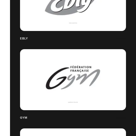
EBLY
GYM