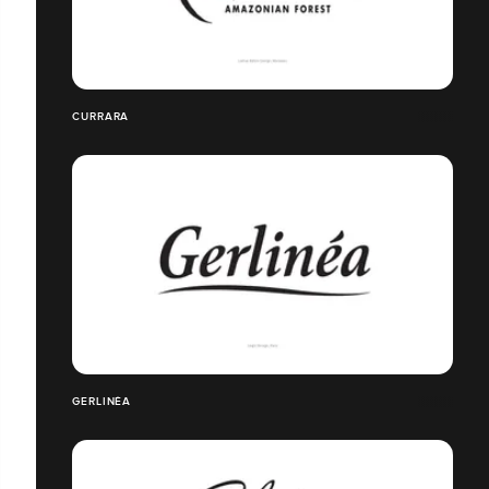
CURRARA
GERLINÉA