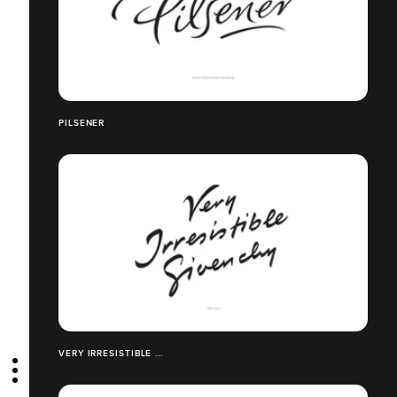
PILSENER
VERY IRRESISTIBLE ...