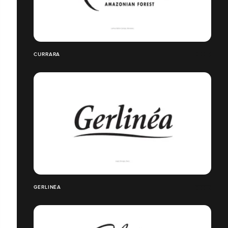
CURRARA
GERLINÉA