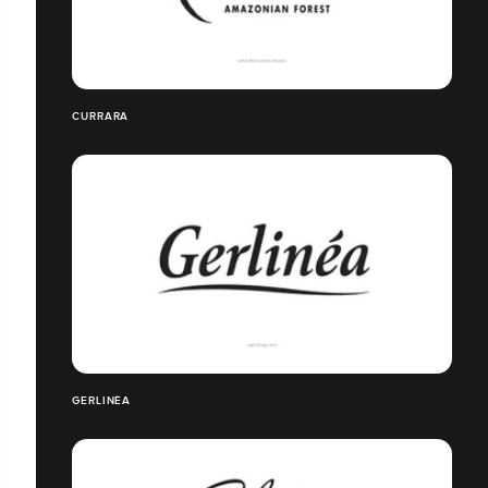
CURRARA
GERLINÉA