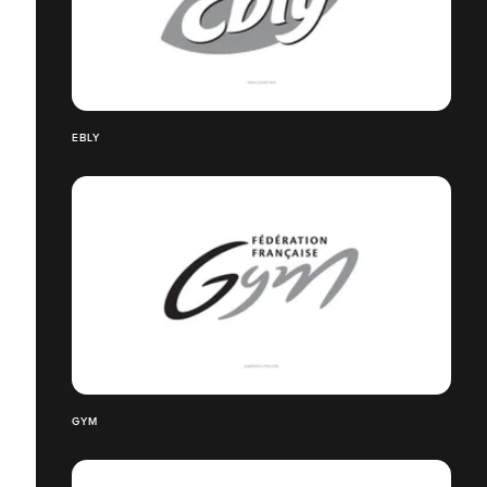
EBLY
GYM