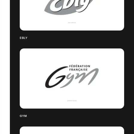
EBLY
GYM