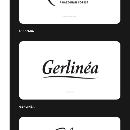
CURRARA
GERLINÉA