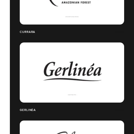
CURRARA
GERLINÉA