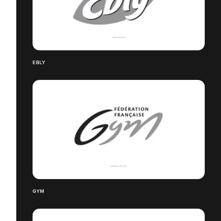
EBLY
GYM