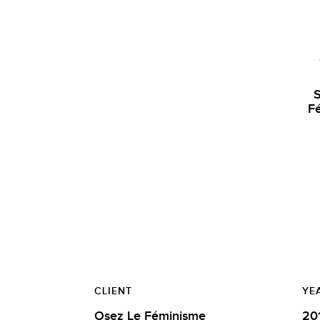
S
F
CLIENT
YE
Osez Le Féminisme
20