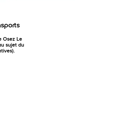
nsports
te Osez Le
u sujet du
tives).