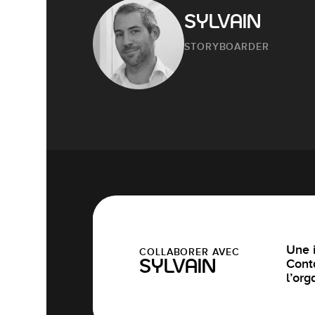
SYLVAIN
STORYBOARDER
Une i
COLLABORER AVEC
Cont
SYLVAIN
l’org