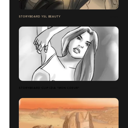
STORYBOARD YSL BEAUTY
STORYBOARD CLIP IZIA "MON COEUR"