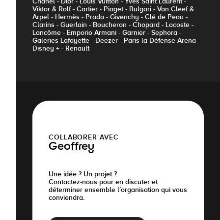
Chanel - Dior - Louis Vuitton - Yves Saint Laurent -
Viktor & Rolf - Cartier - Piaget - Bulgari - Van Cleef &
Arpel - Hermès - Prada - Givenchy - Clé de Peau -
Clarins - Guerlain - Boucheron - Chopard - Lacoste -
Lancôme - Emporio Armani - Garnier - Sephora -
Galeries Lafayette - Deezer - Paris la Défense Arena -
Disney + - Renault
COLLABORER AVEC
Geoffrey
Une idée ? Un projet ?
Contactez-nous pour en discuter et
déterminer ensemble l’organisation qui vous
conviendra.