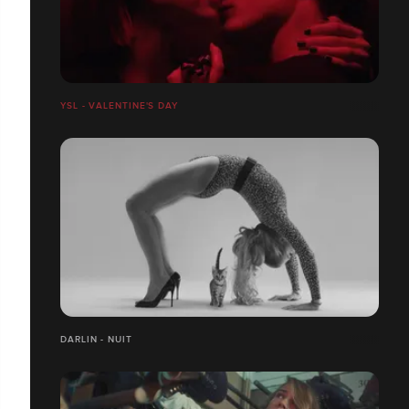
YSL - VALENTINE'S DAY
DARLIN - NUIT