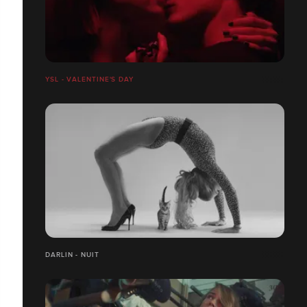
YSL - VALENTINE'S DAY
DARLIN - NUIT