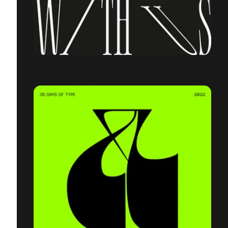
ANOTHER DAY ON EARTH - CUSTOM TYPEFACE