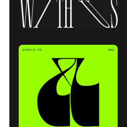
ANOTHER DAY ON EARTH - CUSTOM TYPEFACE