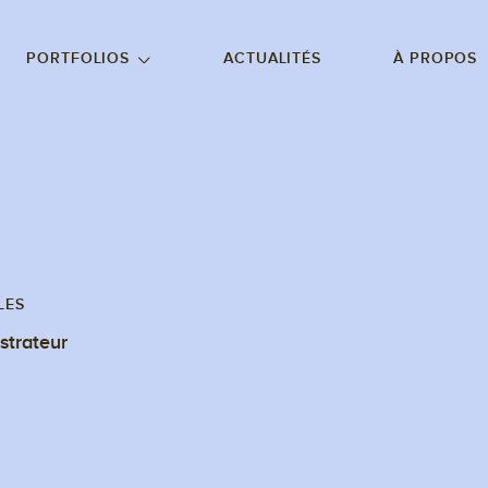
NU PRINCIPAL
ALLER EN BAS DE PAGE
PORTFOLIOS
ACTUALITÉS
À PROPOS
LES
ustrateur