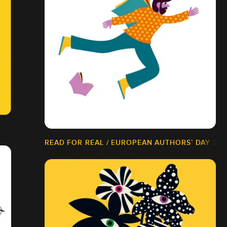
READ FOR REAL / EUROPEAN AUTHORS’ DAY 202