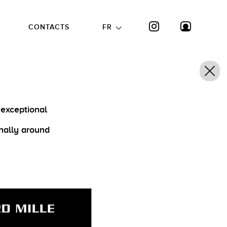
CONTACTS
FR
 exceptional
nally around