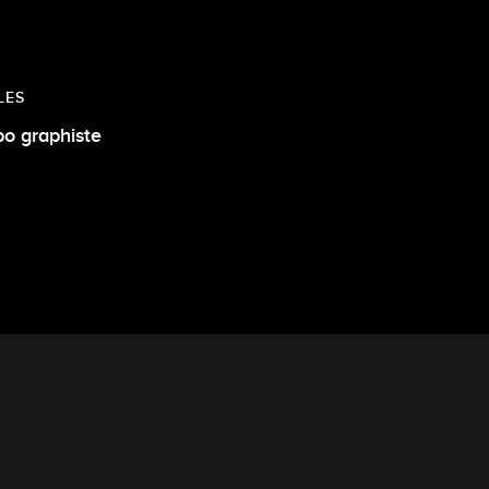
LES
po graphiste