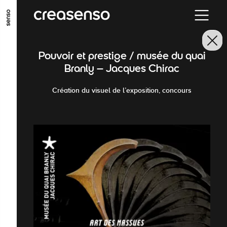
ALLER AU CONTENU PRINCIPAL
ALLER AU MENU PRINCIPAL
Pouvoir et prestige / musée du quai
ALLER EN BAS DE PAGE
Branly – Jacques Chirac
Création du visuel de l’exposition, concours