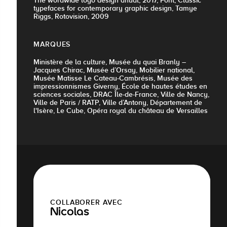
The wordwide logo design anual, 2017, Font, Classic
typefaces for contemporary graphic design, Tamye
Riggs, Rotovision, 2009
MARQUES
Ministère de la culture, Musée du quai Branly –
Jacques Chirac, Musée d’Orsay, Mobilier national,
Musée Matisse Le Cateau-Cambrésis, Musée des
impressionnismes Giverny, École de hautes études en
sciences sociales, DRAC Île-de-France, Ville de Nancy,
Ville de Paris / RATP, Ville d’Antony, Département de
l'Isère, Le Cube, Opéra royal du château de Versailles
COLLABORER AVEC
Nicolas