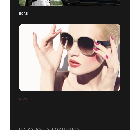
ECAB
DIOR
CREASENSO
PORTFOLIOS