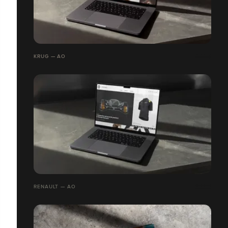
KRUG — AO
RENAULT — AO