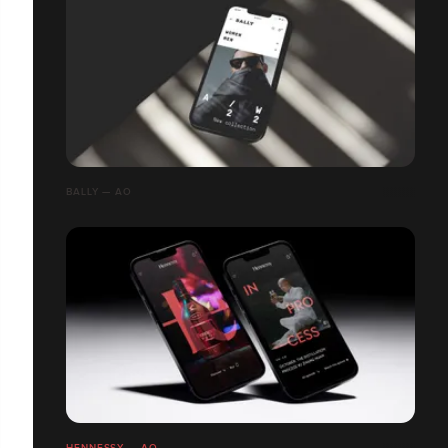
BALLY — AO
HENNESSY — AO