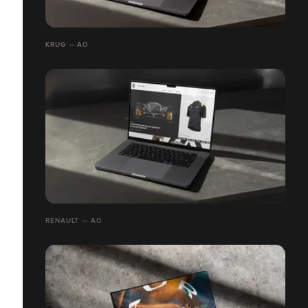
KRUG — AO
RENAULT — AO