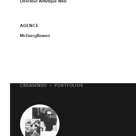
Directeur Artistique Web
AGENCE
McGarryBowen
CREASENSO
PORTFOLIOS