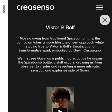
ALLER AU CONTENU PRINCIPAL
ALLER AU MENU PRINCIPAL
Viktor & Rolf
ALLER EN BAS DE PAGE
Moving away from traditional Spicebomb films, this
campaign takes a more lifestyle-driven approach while
staying true to Viktor & Rolf’s theatrical and
transformative spirit, embodied by Gavin Casalegno.
We first see Gavin as a public figure, but as he unpins
the Spicebomb bottle, a shift occurs, drawing us from
observer to insider and revealing a more intimate,
sensual, and explosive side of Gavin.