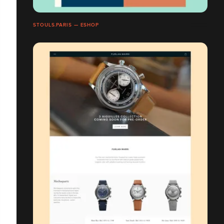
STOULS.PARIS — ESHOP