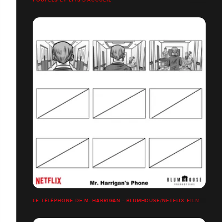
LE TÉLÉPHONE DE M. HARRIGAN - BLUMHOUSE/NETFLIX FILM