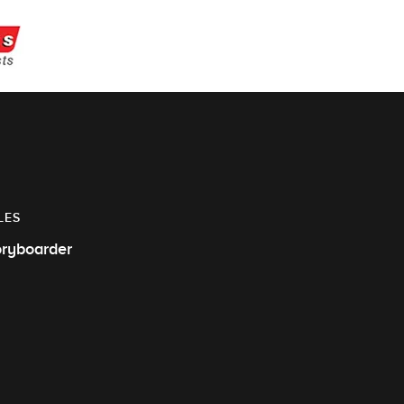
LES
oryboarder