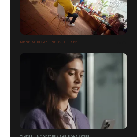
MONDIAL RELAY _ NOUVELLE APP
TINDER _ MOODTAPE ( THE RIGHT SWIPE )