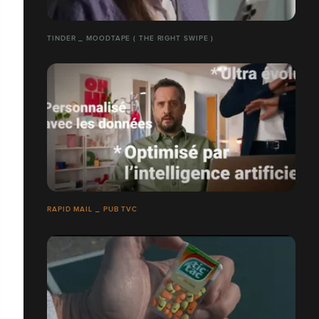
TINDER _ MOODTAPE ( THE RIGHT SWIPE )
RAPID MAIL _ PUB TVC