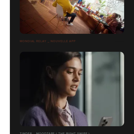
MONDIAL RELAY _ NOUVELLE APP
TINDER _ MOODTAPE ( THE RIGHT SWIPE )