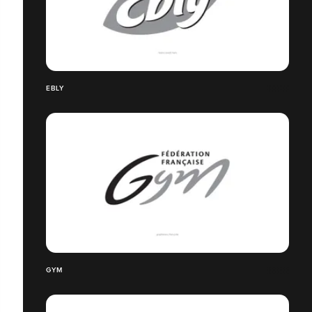
EBLY
GYM