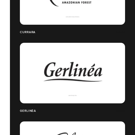
CURRARA
GERLINÉA